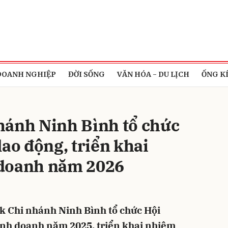
bình luận
DOANH NGHIỆP
ĐỜI SỐNG
VĂN HÓA - DU LỊCH
ỐNG K
hánh Ninh Bình tổ chức
lao động, triển khai
 doanh năm 2026
Hủy
G
k Chi nhánh Ninh Bình tổ chức Hội
inh doanh năm 2025, triển khai nhiệm