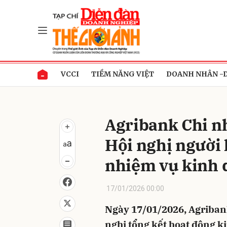
Gửi 
VCCI
TIỀM NĂNG VIỆT
DOANH NHÂN -
Agribank Chi n
Hội nghị người 
nhiệm vụ kinh
17/01/2026 00:00
Ngày 17/01/2026, Agriban
nghị tổng kết hoạt động k