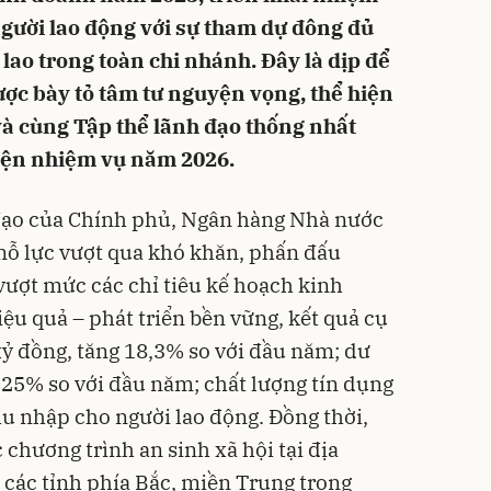
gười lao động với sự tham dự đông đủ
 lao trong toàn chi nhánh. Đây là dịp để
ược bày tỏ tâm tư nguyện vọng, thể hiện
 và cùng Tập thể lãnh đạo thống nhất
hiện nhiệm vụ năm 2026.
đạo của Chính phủ, Ngân hàng Nhà nước
nỗ lực vượt qua khó khăn, phấn đấu
ượt mức các chỉ tiêu kế hoạch kinh
ệu quả – phát triển bền vững, kết quả cụ
tỷ đồng, tăng 18,3% so với đầu năm; dư
g 25% so với đầu năm; chất lượng tín dụng
u nhập cho người lao động. Đồng thời,
 chương trình an sinh xã hội tại địa
 các tỉnh phía Bắc, miền Trung trong