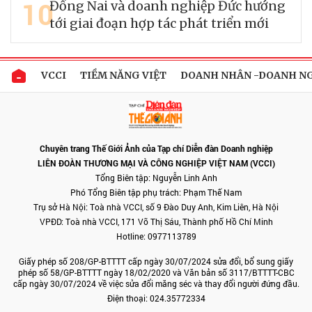
10
Đồng Nai và doanh nghiệp Đức hướng
tới giai đoạn hợp tác phát triển mới
VCCI
TIỀM NĂNG VIỆT
DOANH NHÂN -DOANH N
Chuyên trang Thế Giới Ảnh của Tạp chí Diễn đàn Doanh nghiệp
LIÊN ĐOÀN THƯƠNG MẠI VÀ CÔNG NGHIỆP VIỆT NAM (VCCI)
Tổng Biên tập: Nguyễn Linh Anh
Phó Tổng Biên tập phụ trách: Phạm Thế Nam
Trụ sở Hà Nội: Toà nhà VCCI, số 9 Đào Duy Anh, Kim Liên, Hà Nội
VPĐD: Toà nhà VCCI, 171 Võ Thị Sáu, Thành phố Hồ Chí Minh
Hotline: 0977113789
Giấy phép số 208/GP-BTTTT cấp ngày 30/07/2024 sửa đổi, bổ sung giấy
phép số 58/GP-BTTTT ngày 18/02/2020 và Văn bản số 3117/BTTTT-CBC
cấp ngày 30/07/2024 về việc sửa đổi măng séc và thay đổi người đứng đầu.
Điện thoại: 024.35772334