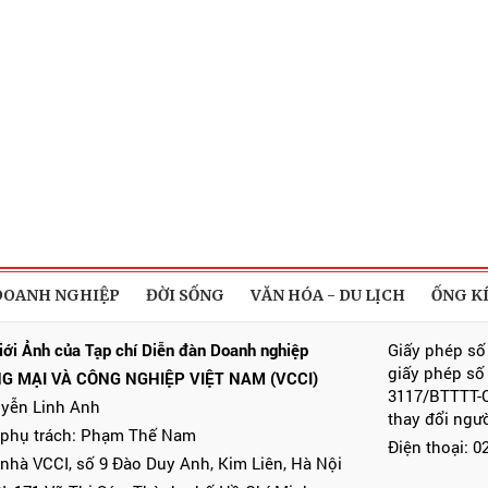
DOANH NGHIỆP
ĐỜI SỐNG
VĂN HÓA - DU LỊCH
ỐNG K
iới Ảnh của Tạp chí Diễn đàn Doanh nghiệp
Giấy phép số
giấy phép số
G MẠI VÀ CÔNG NGHIỆP VIỆT NAM (VCCI)
3117/BTTTT-C
uyễn Linh Anh
thay đổi ngư
 phụ trách: Phạm Thế Nam
Điện thoại: 
 nhà VCCI, số 9 Đào Duy Anh, Kim Liên, Hà Nội