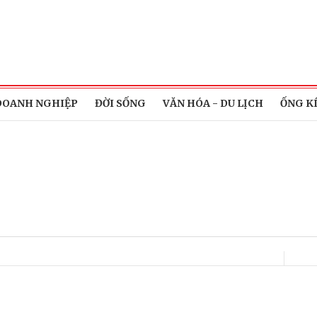
DOANH NGHIỆP
ĐỜI SỐNG
VĂN HÓA - DU LỊCH
ỐNG K