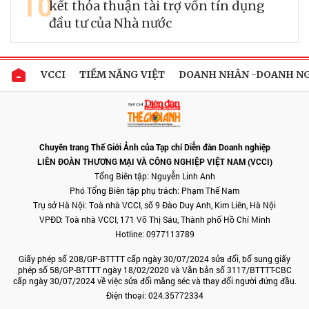
10
kết thỏa thuận tài trợ vốn tín dụng
đầu tư của Nhà nước
VCCI
TIỀM NĂNG VIỆT
DOANH NHÂN -DOANH N
Chuyên trang Thế Giới Ảnh của Tạp chí Diễn đàn Doanh nghiệp
LIÊN ĐOÀN THƯƠNG MẠI VÀ CÔNG NGHIỆP VIỆT NAM (VCCI)
Tổng Biên tập: Nguyễn Linh Anh
Phó Tổng Biên tập phụ trách: Phạm Thế Nam
Trụ sở Hà Nội: Toà nhà VCCI, số 9 Đào Duy Anh, Kim Liên, Hà Nội
VPĐD: Toà nhà VCCI, 171 Võ Thị Sáu, Thành phố Hồ Chí Minh
Hotline: 0977113789
Giấy phép số 208/GP-BTTTT cấp ngày 30/07/2024 sửa đổi, bổ sung giấy
phép số 58/GP-BTTTT ngày 18/02/2020 và Văn bản số 3117/BTTTT-CBC
cấp ngày 30/07/2024 về việc sửa đổi măng séc và thay đổi người đứng đầu.
Điện thoại: 024.35772334