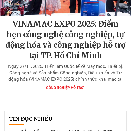
VINAMAC EXPO 2025: Điểm
hẹn công nghệ công nghiệp, tự
động hóa và công nghiệp hỗ trợ
tại TP. Hồ Chí Minh
Ngày 27/11/2025, Triển lãm Quốc tế về Máy móc, Thiết bị,
Công nghệ và Sản phẩm Công nghiệp, Điều khiển và Tự
động hóa (VINAMAC EXPO 2025) chính thức khai mạc tại
Trung tâm Hội chợ và Triển lãm Sài Gòn (SECC), TP. Hồ Chí
CÔNG NGHIỆP HỖ TRỢ
Minh.
TIN ĐỌC NHIỀU