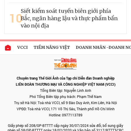
Siết kiểm soát tuyến biên giới phía
10
Bắc, ngăn hàng lậu và thực phẩm bẩn
vào nội địa
VCCI
TIỀM NĂNG VIỆT
DOANH NHÂN -DOANH N
Chuyên trang Thế Giới Ảnh của Tạp chí Diễn đàn Doanh nghiệp
LIÊN ĐOÀN THƯƠNG MẠI VÀ CÔNG NGHIỆP VIỆT NAM (VCCI)
Tổng Biên tập: Nguyễn Linh Anh
Phó Tổng Biên tập phụ trách: Phạm Thế Nam
Trụ sở Hà Nội: Toà nhà VCCI, số 9 Đào Duy Anh, Kim Liên, Hà Nội
VPĐD: Toà nhà VCCI, 171 Võ Thị Sáu, Thành phố Hồ Chí Minh
Hotline: 0977113789
Giấy phép số 208/GP-BTTTT cấp ngày 30/07/2024 sửa đổi, bổ sung giấy
phép số 58/GP-BTTTT ngày 18/02/2020 và Văn bản số 3117/BTTTT-CBC