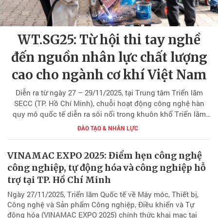
WT.SG25: Từ hội thi tay nghề
đến nguồn nhân lực chất lượng
cao cho ngành cơ khí Việt Nam
Diễn ra từ ngày 27 – 29/11/2025, tại Trung tâm Triển lãm
SECC (TP. Hồ Chí Minh), chuỗi hoạt động công nghệ hàn
quy mô quốc tế diễn ra sôi nổi trong khuôn khổ Triển lãm
quốc tế công nghệ hàn cắt, luyện kim, ống thép – gang thép
ĐÀO TẠO & NHÂN LỰC
và gia công kim loại (METAL & WELD – ISME 2025). Sự kiện
thu hút sự quan tâm lớn của cộng đồng doanh nghiệp,
VINAMAC EXPO 2025: Điểm hẹn công nghệ
chuyên gia và các cơ sở đào tạo ngành cơ khí.
công nghiệp, tự động hóa và công nghiệp hỗ
trợ tại TP. Hồ Chí Minh
Ngày 27/11/2025, Triển lãm Quốc tế về Máy móc, Thiết bị,
Công nghệ và Sản phẩm Công nghiệp, Điều khiển và Tự
động hóa (VINAMAC EXPO 2025) chính thức khai mạc tại