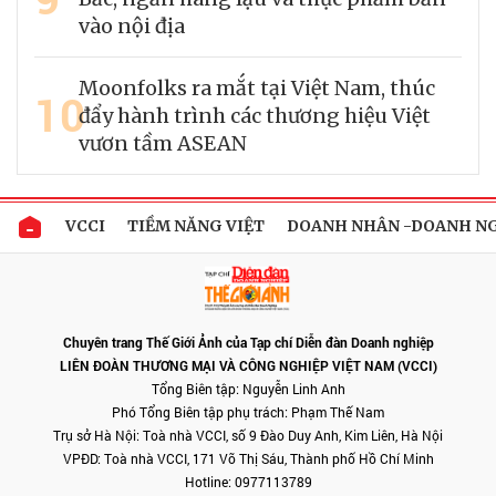
vào nội địa
Moonfolks ra mắt tại Việt Nam, thúc
10
đẩy hành trình các thương hiệu Việt
vươn tầm ASEAN
VCCI
TIỀM NĂNG VIỆT
DOANH NHÂN -DOANH N
Chuyên trang Thế Giới Ảnh của Tạp chí Diễn đàn Doanh nghiệp
LIÊN ĐOÀN THƯƠNG MẠI VÀ CÔNG NGHIỆP VIỆT NAM (VCCI)
Tổng Biên tập: Nguyễn Linh Anh
Phó Tổng Biên tập phụ trách: Phạm Thế Nam
Trụ sở Hà Nội: Toà nhà VCCI, số 9 Đào Duy Anh, Kim Liên, Hà Nội
VPĐD: Toà nhà VCCI, 171 Võ Thị Sáu, Thành phố Hồ Chí Minh
Hotline: 0977113789