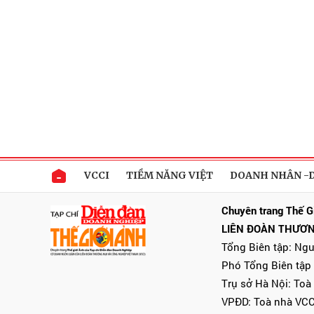
VCCI
TIỀM NĂNG VIỆT
DOANH NHÂN -
Chuyên trang Thế G
LIÊN ĐOÀN THƯƠN
Tổng Biên tập: Ng
Phó Tổng Biên tập
Trụ sở Hà Nội: Toà
VPĐD: Toà nhà VCC