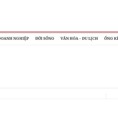
DOANH NGHIỆP
ĐỜI SỐNG
VĂN HÓA - DU LỊCH
ỐNG K