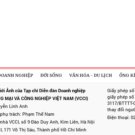
DOANH NGHIỆP
ĐỜI SỐNG
VĂN HÓA - DU LỊCH
ỐNG K
iới Ảnh của Tạp chí Diễn đàn Doanh nghiệp
Giấy phép số
giấy phép số
G MẠI VÀ CÔNG NGHIỆP VIỆT NAM (VCCI)
3117/BTTTT-C
uyễn Linh Anh
thay đổi ngư
 phụ trách: Phạm Thế Nam
Điện thoại: 
 nhà VCCI, số 9 Đào Duy Anh, Kim Liên, Hà Nội
I, 171 Võ Thị Sáu, Thành phố Hồ Chí Minh