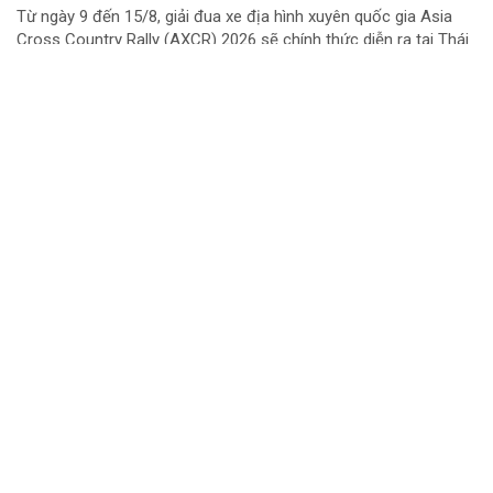
Từ ngày 9 đến 15/8, giải đua xe địa hình xuyên quốc gia Asia
Cross Country Rally (AXCR) 2026 sẽ chính thức diễn ra tại Thái
Lan. Đại diện cho phong trào đua xe địa hình Việt Nam tranh tài
ở đấu trường khu vực năm...
Chuyển cơ quan điều tra vụ gần 1 tấn thịt lợn