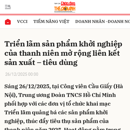
VCCI
TIỀM NĂNG VIỆT
DOANH NHÂN -DOANH N
Gửi bình luận
Triển lãm sản phẩm khởi nghiệp
của thanh niên mở rộng liên kết
sản xuất – tiêu dùng
26/12/2025 00:00
Sáng 26/12/2025, tại Công viên Cầu Giấy (Hà
Hủy
Gửi
Nội), Trung ương Đoàn TNCS Hồ Chí Minh
phối hợp với các đơn vị tổ chức khai mạc
Triển lãm quảng bá các sản phẩm khởi
nghiệp, thúc đẩy tiêu thụ sản phẩm của
thanh niên năm 2025. Hoạt động nằm trong