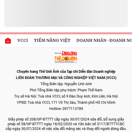
VCCI
TIỀM NĂNG VIỆT
DOANH NHÂN -DOANH N
Chuyên trang Thế Giới Ảnh của Tạp chí Diễn đàn Doanh nghiệp
LIÊN ĐOÀN THƯƠNG MẠI VÀ CÔNG NGHIỆP VIỆT NAM (VCCI)
Tổng Biên tập: Nguyễn Linh Anh
Phó Tổng Biên tập phụ trách: Phạm Thế Nam
Trụ sở Hà Nội: Toà nhà VCCI, số 9 Đào Duy Anh, Kim Liên, Hà Nội
VPĐD: Toà nhà VCCI, 171 Võ Thị Sáu, Thành phố Hồ Chí Minh
Hotline: 0977113789
Giấy phép số 208/GP-BTTTT cấp ngày 30/07/2024 sửa đổi, bổ sung giấy
phép số 58/GP-BTTTT ngày 18/02/2020 và Văn bản số 3117/BTTTT-CBC
cấp ngày 30/07/2024 về việc sửa đổi măng séc và thay đổi người đứng đầu.