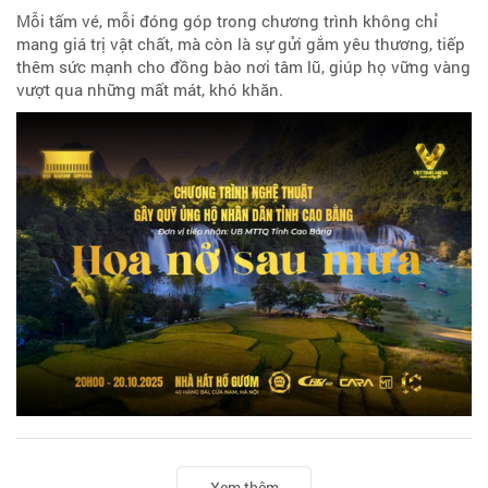
Mỗi tấm vé, mỗi đóng góp trong chương trình không chỉ
mang giá trị vật chất, mà còn là sự gửi gắm yêu thương, tiếp
thêm sức mạnh cho đồng bào nơi tâm lũ, giúp họ vững vàng
vượt qua những mất mát, khó khăn.
Xem thêm