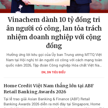
Vinachem dành 10 tỷ đồng tri
ân người có công, lan tỏa trách
nhiệm doanh nghiệp với cộng
đồng
Hưởng ứng lời kêu gọi của Ủy ban Trung ương MTTQ Việt
Nam tại Hội nghị tri ân người có công với cách mạng toàn
quốc năm 2026, Tập đoàn Công nghiệp Hóa chất Việt Nam
(Vinachem) ủng hộ 10 tỷ đồng cho công tác chăm lo người
DN, DN TIÊU BIỂU
có công, tiếp tục khẳng định trách nhiệm xã hội và truyền
thống "Uống nước nhớ nguồn" được gìn giữ suốt nhiều năm
Home Credit Việt Nam thắng lớn tại ABF
qua.
Retail Banking Awards 2026
Tại lễ trao giải Asian Banking & Finance (ABF) Retail
Banking Awards 2026 diễn ra mới đây tại Singapore, Home