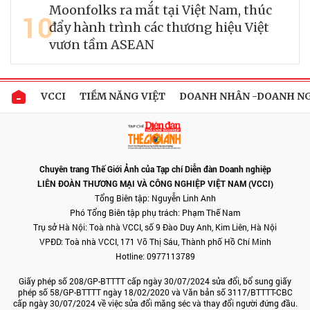
Moonfolks ra mắt tại Việt Nam, thúc
10
đẩy hành trình các thương hiệu Việt
vươn tầm ASEAN
VCCI
TIỀM NĂNG VIỆT
DOANH NHÂN -DOANH N
Chuyên trang Thế Giới Ảnh của Tạp chí Diễn đàn Doanh nghiệp
LIÊN ĐOÀN THƯƠNG MẠI VÀ CÔNG NGHIỆP VIỆT NAM (VCCI)
Tổng Biên tập: Nguyễn Linh Anh
Phó Tổng Biên tập phụ trách: Phạm Thế Nam
Trụ sở Hà Nội: Toà nhà VCCI, số 9 Đào Duy Anh, Kim Liên, Hà Nội
VPĐD: Toà nhà VCCI, 171 Võ Thị Sáu, Thành phố Hồ Chí Minh
Hotline: 0977113789
Giấy phép số 208/GP-BTTTT cấp ngày 30/07/2024 sửa đổi, bổ sung giấy
phép số 58/GP-BTTTT ngày 18/02/2020 và Văn bản số 3117/BTTTT-CBC
cấp ngày 30/07/2024 về việc sửa đổi măng séc và thay đổi người đứng đầu.