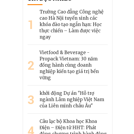
Trường Cao đẳng Công nghệ
cao Hà Nội tuyển sinh các
1
khóa đào tạo ngắn hạn: Học
thực chiến – Làm được việc
ngay
Vietfood & Beverage -
Propack Vietnam: 30 năm
2
đồng hành cùng doanh
nghiệp kiến tạo giá trị bền
vững
khởi động Dự án "Hỗ trợ
3
ngành Lâm nghiệp Việt Nam
của Liên minh châu Âu"
Câu lạc bộ Khoa học Khoa
4
Điện – Điện tử HHT: Phát
động chương trình hành động