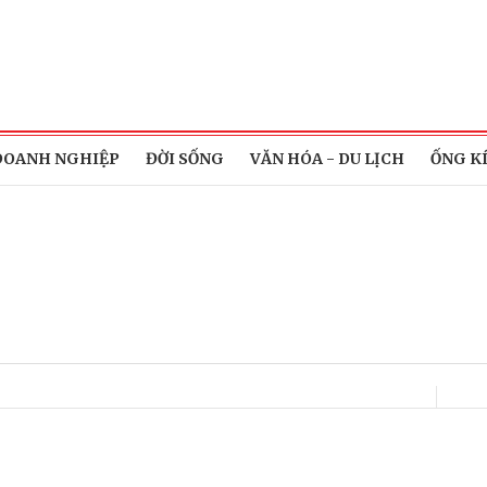
DOANH NGHIỆP
ĐỜI SỐNG
VĂN HÓA - DU LỊCH
ỐNG K