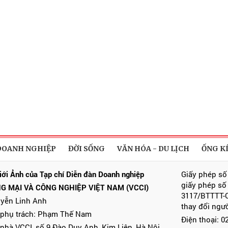
DOANH NGHIỆP
ĐỜI SỐNG
VĂN HÓA - DU LỊCH
ỐNG K
iới Ảnh của Tạp chí Diễn đàn Doanh nghiệp
Giấy phép số
giấy phép số
G MẠI VÀ CÔNG NGHIỆP VIỆT NAM (VCCI)
3117/BTTTT-C
uyễn Linh Anh
thay đổi ngư
 phụ trách: Phạm Thế Nam
Điện thoại: 
 nhà VCCI, số 9 Đào Duy Anh, Kim Liên, Hà Nội