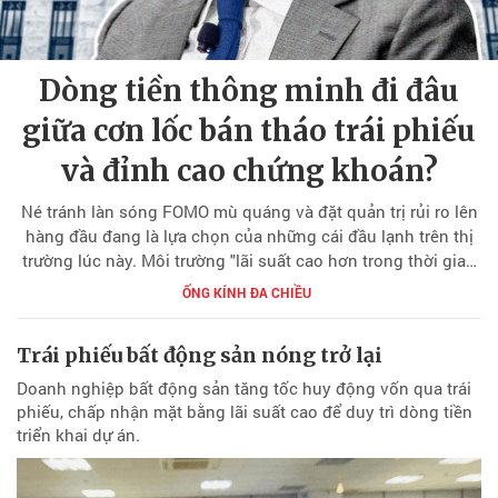
Dòng tiền thông minh đi đâu
giữa cơn lốc bán tháo trái phiếu
và đỉnh cao chứng khoán?
Né tránh làn sóng FOMO mù quáng và đặt quản trị rủi ro lên
hàng đầu đang là lựa chọn của những cái đầu lạnh trên thị
trường lúc này. Môi trường "lãi suất cao hơn trong thời gian
dài hơn" dưới thời tân Chủ tịch Fed đòi hỏi một tư duy đầu
ỐNG KÍNH ĐA CHIỀU
tư hoàn toàn mới.
Trái phiếu bất động sản nóng trở lại
Doanh nghiệp bất động sản tăng tốc huy động vốn qua trái
phiếu, chấp nhận mặt bằng lãi suất cao để duy trì dòng tiền
triển khai dự án.