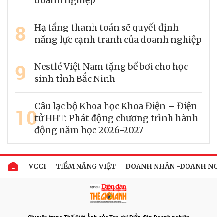
doanh nghiệp
8
Hạ tầng thanh toán sẽ quyết định
năng lực cạnh tranh của doanh nghiệp
9
Nestlé Việt Nam tặng bể bơi cho học
sinh tỉnh Bắc Ninh
Câu lạc bộ Khoa học Khoa Điện – Điện
10
tử HHT: Phát động chương trình hành
động năm học 2026-2027
VCCI
TIỀM NĂNG VIỆT
DOANH NHÂN -DOANH N
Chuyên trang Thế Giới Ảnh của Tạp chí Diễn đàn Doanh nghiệp