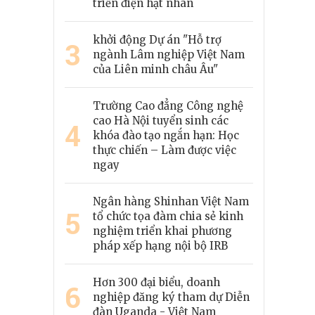
triển điện hạt nhân
khởi động Dự án "Hỗ trợ
3
ngành Lâm nghiệp Việt Nam
của Liên minh châu Âu"
Trường Cao đẳng Công nghệ
cao Hà Nội tuyển sinh các
4
khóa đào tạo ngắn hạn: Học
thực chiến – Làm được việc
ngay
Ngân hàng Shinhan Việt Nam
5
tổ chức tọa đàm chia sẻ kinh
nghiệm triển khai phương
pháp xếp hạng nội bộ IRB
Hơn 300 đại biểu, doanh
6
nghiệp đăng ký tham dự Diễn
đàn Uganda - Việt Nam