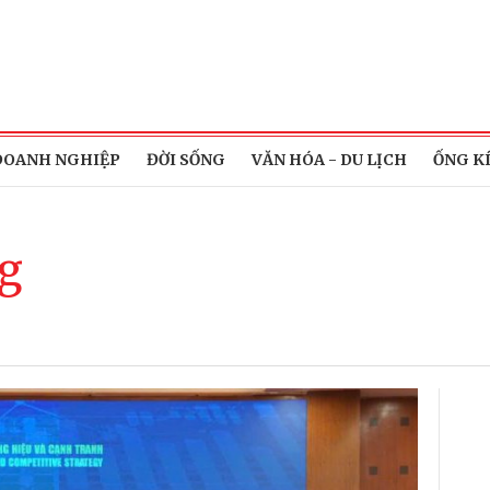
DOANH NGHIỆP
ĐỜI SỐNG
VĂN HÓA - DU LỊCH
ỐNG K
ng