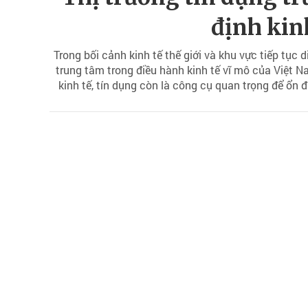
định kin
Trong bối cảnh kinh tế thế giới và khu vực tiếp tục d
trung tâm trong điều hành kinh tế vĩ mô của Việt 
kinh tế, tín dụng còn là công cụ quan trọng để ổn 
thống tài chính. Tuy nhiên, thực tiễn cho thấy, việc
thuộc lớn vào vốn ngân hàng đang đặt ra nhi