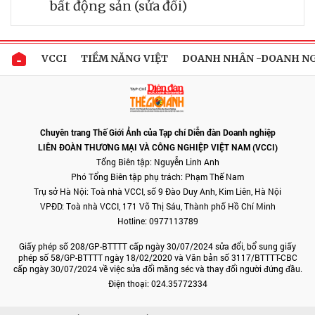
bất động sản (sửa đổi)
VCCI
TIỀM NĂNG VIỆT
DOANH NHÂN -DOANH N
Chuyên trang Thế Giới Ảnh của Tạp chí Diễn đàn Doanh nghiệp
LIÊN ĐOÀN THƯƠNG MẠI VÀ CÔNG NGHIỆP VIỆT NAM (VCCI)
Tổng Biên tập: Nguyễn Linh Anh
Phó Tổng Biên tập phụ trách: Phạm Thế Nam
Trụ sở Hà Nội: Toà nhà VCCI, số 9 Đào Duy Anh, Kim Liên, Hà Nội
VPĐD: Toà nhà VCCI, 171 Võ Thị Sáu, Thành phố Hồ Chí Minh
Hotline: 0977113789
Giấy phép số 208/GP-BTTTT cấp ngày 30/07/2024 sửa đổi, bổ sung giấy
phép số 58/GP-BTTTT ngày 18/02/2020 và Văn bản số 3117/BTTTT-CBC
cấp ngày 30/07/2024 về việc sửa đổi măng séc và thay đổi người đứng đầu.
Điện thoại: 024.35772334