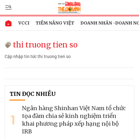
VCCI
TIỀM NĂNG VIỆT
DOANH NHÂN -DOANH N
thi truong tien so
Cập nhập tin tức thi truong tien so
TIN ĐỌC NHIỀU
Ngân hàng Shinhan Việt Nam tổ chức
1
tọa đàm chia sẻ kinh nghiệm triển
khai phương pháp xếp hạng nội bộ
IRB