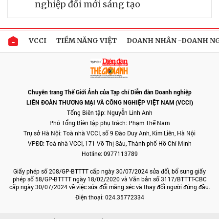
nghiệp đổi mới sáng tạo
VCCI
TIỀM NĂNG VIỆT
DOANH NHÂN -DOANH N
Chuyên trang Thế Giới Ảnh của Tạp chí Diễn đàn Doanh nghiệp
LIÊN ĐOÀN THƯƠNG MẠI VÀ CÔNG NGHIỆP VIỆT NAM (VCCI)
Tổng Biên tập: Nguyễn Linh Anh
Phó Tổng Biên tập phụ trách: Phạm Thế Nam
Trụ sở Hà Nội: Toà nhà VCCI, số 9 Đào Duy Anh, Kim Liên, Hà Nội
VPĐD: Toà nhà VCCI, 171 Võ Thị Sáu, Thành phố Hồ Chí Minh
Hotline: 0977113789
Giấy phép số 208/GP-BTTTT cấp ngày 30/07/2024 sửa đổi, bổ sung giấy
phép số 58/GP-BTTTT ngày 18/02/2020 và Văn bản số 3117/BTTTT-CBC
cấp ngày 30/07/2024 về việc sửa đổi măng séc và thay đổi người đứng đầu.
Điện thoại: 024.35772334