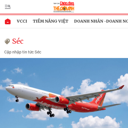
VCCI
TIỀM NĂNG VIỆT
DOANH NHÂN -DOANH N
Séc
Cập nhập tin tức Séc