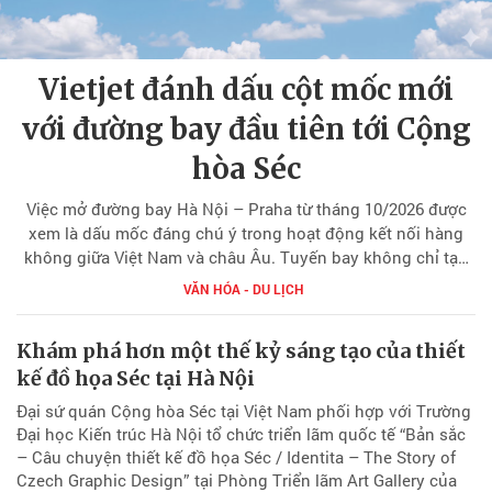
Vietjet đánh dấu cột mốc mới
với đường bay đầu tiên tới Cộng
hòa Séc
Việc mở đường bay Hà Nội – Praha từ tháng 10/2026 được
xem là dấu mốc đáng chú ý trong hoạt động kết nối hàng
không giữa Việt Nam và châu Âu. Tuyến bay không chỉ tạo
thêm lựa chọn di chuyển cho hành khách mà còn được kỳ
VĂN HÓA - DU LỊCH
vọng góp phần thúc đẩy giao lưu kinh tế, văn hóa và du lịch
giữa Việt Nam với Cộng hòa Séc cũng như khu vực Trung
Khám phá hơn một thế kỷ sáng tạo của thiết
Âu.
kế đồ họa Séc tại Hà Nội
Đại sứ quán Cộng hòa Séc tại Việt Nam phối hợp với Trường
Đại học Kiến trúc Hà Nội tổ chức triển lãm quốc tế “Bản sắc
– Câu chuyện thiết kế đồ họa Séc / Identita – The Story of
Czech Graphic Design” tại Phòng Triển lãm Art Gallery của