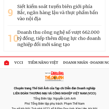
Siết kiểm soát tuyến biên giới phía
9
Bắc, ngăn hàng lậu và thực phẩm bẩn
vào nội địa
Doanh thu công nghệ số vượt 662.000
10
tỷ đồng, tiếp thêm động lực cho doanh
nghiệp đổi mới sáng tạo
VCCI
TIỀM NĂNG VIỆT
DOANH NHÂN -DOANH N
Chuyên trang Thế Giới Ảnh của Tạp chí Diễn đàn Doanh nghiệp
LIÊN ĐOÀN THƯƠNG MẠI VÀ CÔNG NGHIỆP VIỆT NAM (VCCI)
Tổng Biên tập: Nguyễn Linh Anh
Phó Tổng Biên tập phụ trách: Phạm Thế Nam
Trụ sở Hà Nội: Toà nhà VCCI, số 9 Đào Duy Anh, Kim Liên, Hà Nội