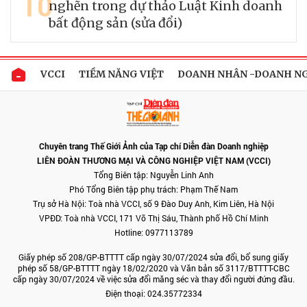
10
nghẽn trong dự thảo Luật Kinh doanh
bất động sản (sửa đổi)
VCCI
TIỀM NĂNG VIỆT
DOANH NHÂN -DOANH N
Chuyên trang Thế Giới Ảnh của Tạp chí Diễn đàn Doanh nghiệp
LIÊN ĐOÀN THƯƠNG MẠI VÀ CÔNG NGHIỆP VIỆT NAM (VCCI)
Tổng Biên tập: Nguyễn Linh Anh
Phó Tổng Biên tập phụ trách: Phạm Thế Nam
Trụ sở Hà Nội: Toà nhà VCCI, số 9 Đào Duy Anh, Kim Liên, Hà Nội
VPĐD: Toà nhà VCCI, 171 Võ Thị Sáu, Thành phố Hồ Chí Minh
Hotline: 0977113789
Giấy phép số 208/GP-BTTTT cấp ngày 30/07/2024 sửa đổi, bổ sung giấy
phép số 58/GP-BTTTT ngày 18/02/2020 và Văn bản số 3117/BTTTT-CBC
cấp ngày 30/07/2024 về việc sửa đổi măng séc và thay đổi người đứng đầu.
Điện thoại: 024.35772334