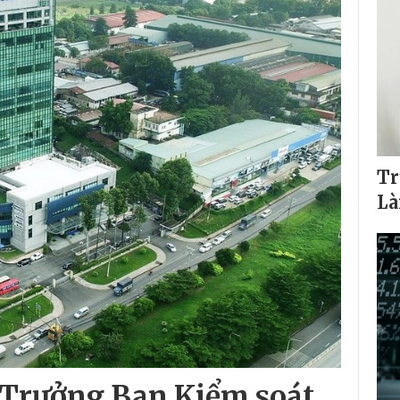
Tr
Là
m Trưởng Ban Kiểm soát