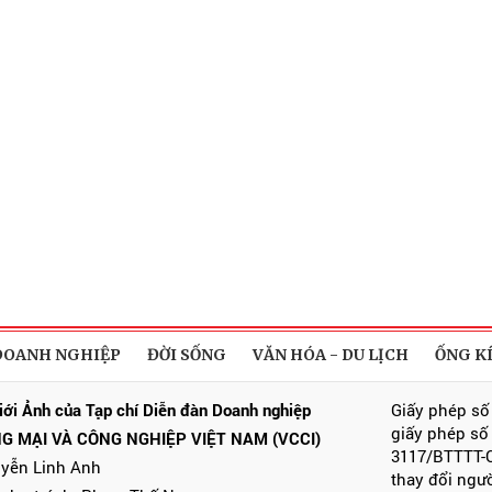
DOANH NGHIỆP
ĐỜI SỐNG
VĂN HÓA - DU LỊCH
ỐNG K
iới Ảnh của Tạp chí Diễn đàn Doanh nghiệp
Giấy phép số
giấy phép số
G MẠI VÀ CÔNG NGHIỆP VIỆT NAM (VCCI)
3117/BTTTT-C
uyễn Linh Anh
thay đổi ngư