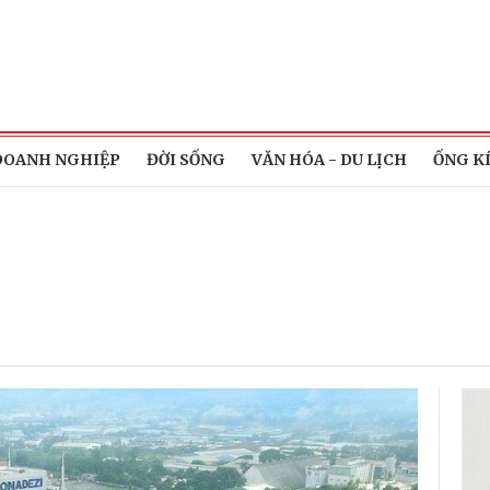
DOANH NGHIỆP
ĐỜI SỐNG
VĂN HÓA - DU LỊCH
ỐNG K