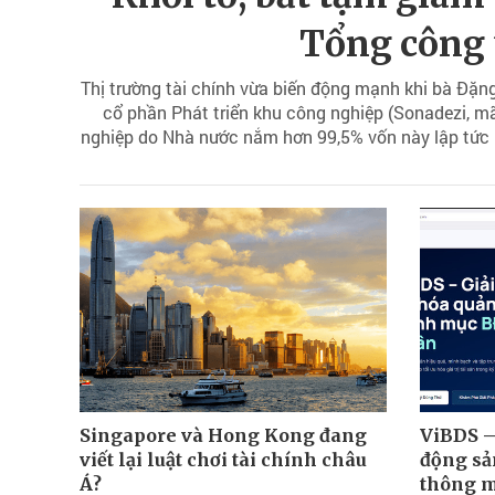
Tổng công 
Thị trường tài chính vừa biến động mạnh khi bà Đặn
cổ phần Phát triển khu công nghiệp (Sonadezi, mã
nghiệp do Nhà nước nắm hơn 99,5% vốn này lập tức 
kinh doanh quý I/
Singapore và Hong Kong đang
ViBDS –
viết lại luật chơi tài chính châu
động sản
Á?
thông 