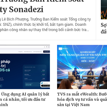
ty Sonadezi
g Lê Bích Phượng, Trưởng Ban Kiểm soát Tổng công ty
: SNZ), chính thức bị khởi tố, bắt tạm giam. Doanh
Sợ
phân công nhân sự thay thế trong bối cảnh bức tranh
đầ
2026 sụt giảm sâu.
 Ứng dụng AI quản lý bất
TVS ra mắt eWealth: Bước
 cá nhân, tối ưu đầu tư
hóa dịch vụ tư vấn và quả
minh
sản tại Việt Nam