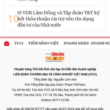
VDB Lâm Đồng và Tập đoàn T&T ký
10
kết thỏa thuận tài trợ vốn tín dụng
đầu tư của Nhà nước
VCCI
TIỀM NĂNG VIỆT
DOANH NHÂN -DOANH N
Chuyên trang Thế Giới Ảnh của Tạp chí Diễn đàn Doanh nghiệp
LIÊN ĐOÀN THƯƠNG MẠI VÀ CÔNG NGHIỆP VIỆT NAM (VCCI)
Tổng Biên tập: Nguyễn Linh Anh
Phó Tổng Biên tập phụ trách: Phạm Thế Nam
Trụ sở Hà Nội: Toà nhà VCCI, số 9 Đào Duy Anh, Kim Liên, Hà Nội
VPĐD: Toà nhà VCCI, 171 Võ Thị Sáu, Thành phố Hồ Chí Minh
Hotline: 0977113789
Giấy phép số 208/GP-BTTTT cấp ngày 30/07/2024 sửa đổi, bổ sung giấy