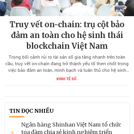
Truy vết on-chain: trụ cột bảo
đảm an toàn cho hệ sinh thái
blockchain Việt Nam
Trong bối cảnh rủi ro tài sản số gia tăng nhanh trên toàn
cầu, truy vết on-chain đang trở thành yếu tố then chốt trong
việc bảo đảm an toàn, minh bạch và tuân thủ cho hệ sinh
thái blockchain. Tại hội thảo “Định hình hệ sinh thái
KINH TẾ SỐ
Blockchain Việt Nam từ hạ tầng số an toàn”, nhiều số liệu
thống kê và phân tích chuyên sâu đã cho thấy vai trò trung
tâm của hệ thống giám sát on-chain trong quá trình xây
dựng hạ tầng blockchain bền vững tại Việt Nam.
TIN ĐỌC NHIỀU
Ngân hàng Shinhan Việt Nam tổ chức
tọa đàm chia sẻ kinh nghiệm triển