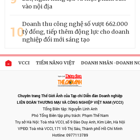
vào nội địa
Doanh thu công nghệ số vượt 662.000
10
tỷ đồng, tiếp thêm động lực cho doanh
nghiệp đổi mới sáng tạo
VCCI
TIỀM NĂNG VIỆT
DOANH NHÂN -DOANH N
Chuyên trang Thế Giới Ảnh của Tạp chí Diễn đàn Doanh nghiệp
LIÊN ĐOÀN THƯƠNG MẠI VÀ CÔNG NGHIỆP VIỆT NAM (VCCI)
Tổng Biên tập: Nguyễn Linh Anh
Phó Tổng Biên tập phụ trách: Phạm Thế Nam
Trụ sở Hà Nội: Toà nhà VCCI, số 9 Đào Duy Anh, Kim Liên, Hà Nội
VPĐD: Toà nhà VCCI, 171 Võ Thị Sáu, Thành phố Hồ Chí Minh
Hotline: 0977113789