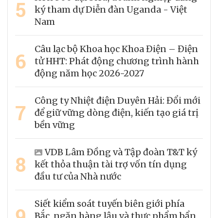
5
ký tham dự Diễn đàn Uganda - Việt
Nam
Câu lạc bộ Khoa học Khoa Điện – Điện
6
tử HHT: Phát động chương trình hành
động năm học 2026-2027
Công ty Nhiệt điện Duyên Hải: Đổi mới
7
để giữ vững dòng điện, kiến tạo giá trị
bền vững
VDB Lâm Đồng và Tập đoàn T&T ký
8
kết thỏa thuận tài trợ vốn tín dụng
đầu tư của Nhà nước
Siết kiểm soát tuyến biên giới phía
9
Bắc, ngăn hàng lậu và thực phẩm bẩn