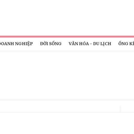
DOANH NGHIỆP
ĐỜI SỐNG
VĂN HÓA - DU LỊCH
ỐNG K