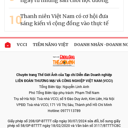
ngay từ những sân chơi học đường
10
Thanh niên Việt Nam có cơ hội đưa
sáng kiến vì cộng đồng vào thực tế
VCCI
TIỀM NĂNG VIỆT
DOANH NHÂN -DOANH N
Chuyên trang Thế Giới Ảnh của Tạp chí Diễn đàn Doanh nghiệp
LIÊN ĐOÀN THƯƠNG MẠI VÀ CÔNG NGHIỆP VIỆT NAM (VCCI)
Tổng Biên tập: Nguyễn Linh Anh
Phó Tổng Biên tập phụ trách: Phạm Thế Nam
Trụ sở Hà Nội: Toà nhà VCCI, số 9 Đào Duy Anh, Kim Liên, Hà Nội
VPĐD: Toà nhà VCCI, 171 Võ Thị Sáu, Thành phố Hồ Chí Minh
Hotline: 0977113789
Giấy phép số 208/GP-BTTTT cấp ngày 30/07/2024 sửa đổi, bổ sung giấy
phép số 58/GP-BTTTT ngày 18/02/2020 và Văn bản số 3117/BTTTT-CBC