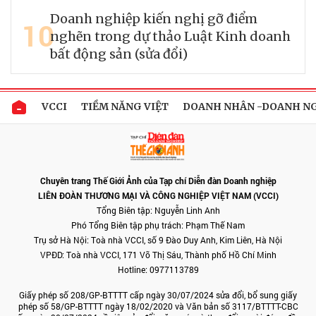
Doanh nghiệp kiến nghị gỡ điểm
10
nghẽn trong dự thảo Luật Kinh doanh
bất động sản (sửa đổi)
VCCI
TIỀM NĂNG VIỆT
DOANH NHÂN -DOANH N
Chuyên trang Thế Giới Ảnh của Tạp chí Diễn đàn Doanh nghiệp
LIÊN ĐOÀN THƯƠNG MẠI VÀ CÔNG NGHIỆP VIỆT NAM (VCCI)
Tổng Biên tập: Nguyễn Linh Anh
Phó Tổng Biên tập phụ trách: Phạm Thế Nam
Trụ sở Hà Nội: Toà nhà VCCI, số 9 Đào Duy Anh, Kim Liên, Hà Nội
VPĐD: Toà nhà VCCI, 171 Võ Thị Sáu, Thành phố Hồ Chí Minh
Hotline: 0977113789
Giấy phép số 208/GP-BTTTT cấp ngày 30/07/2024 sửa đổi, bổ sung giấy
phép số 58/GP-BTTTT ngày 18/02/2020 và Văn bản số 3117/BTTTT-CBC