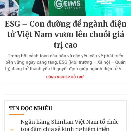
ESG – Con đường để ngành điện
tử Việt Nam vươn lên chuỗi giá
trị cao
Trong bối cảnh toàn cầu hóa và các yêu cầu về phát triển
bền vững ngày càng tăng, ESG (Môi trường – Xã hội – Quản
trị) đang trở thành yếu tố quyết định giúp ngành điện tử Việt
Nam nâng tầm vị thế trong chuỗi giá trị toàn cầu.
CÔNG NGHIỆP HỖ TRỢ
TIN ĐỌC NHIỀU
Ngân hàng Shinhan Việt Nam tổ chức
tọa đàm chia sẻ kinh nghiệm triển