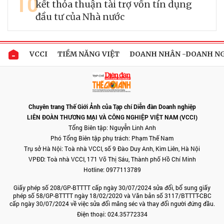
10
kết thỏa thuận tài trợ vốn tín dụng
đầu tư của Nhà nước
VCCI
TIỀM NĂNG VIỆT
DOANH NHÂN -DOANH N
Chuyên trang Thế Giới Ảnh của Tạp chí Diễn đàn Doanh nghiệp
LIÊN ĐOÀN THƯƠNG MẠI VÀ CÔNG NGHIỆP VIỆT NAM (VCCI)
Tổng Biên tập: Nguyễn Linh Anh
Phó Tổng Biên tập phụ trách: Phạm Thế Nam
Trụ sở Hà Nội: Toà nhà VCCI, số 9 Đào Duy Anh, Kim Liên, Hà Nội
VPĐD: Toà nhà VCCI, 171 Võ Thị Sáu, Thành phố Hồ Chí Minh
Hotline: 0977113789
Giấy phép số 208/GP-BTTTT cấp ngày 30/07/2024 sửa đổi, bổ sung giấy
phép số 58/GP-BTTTT ngày 18/02/2020 và Văn bản số 3117/BTTTT-CBC
cấp ngày 30/07/2024 về việc sửa đổi măng séc và thay đổi người đứng đầu.
Điện thoại: 024.35772334