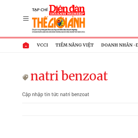
VCCI
TIỀM NĂNG VIỆT
DOANH NHÂN -
natri benzoat
Cập nhập tin tức natri benzoat