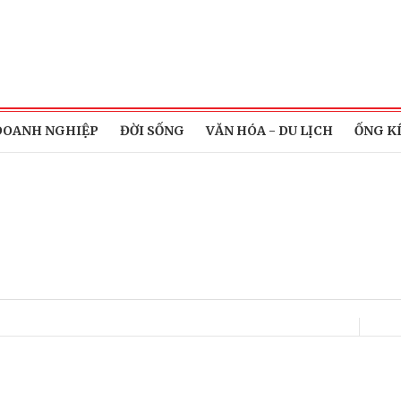
DOANH NGHIỆP
ĐỜI SỐNG
VĂN HÓA - DU LỊCH
ỐNG K