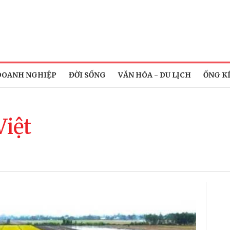
DOANH NGHIỆP
ĐỜI SỐNG
VĂN HÓA - DU LỊCH
ỐNG K
Việt