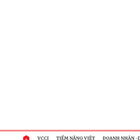
VCCI
TIỀM NĂNG VIỆT
DOANH NHÂN -