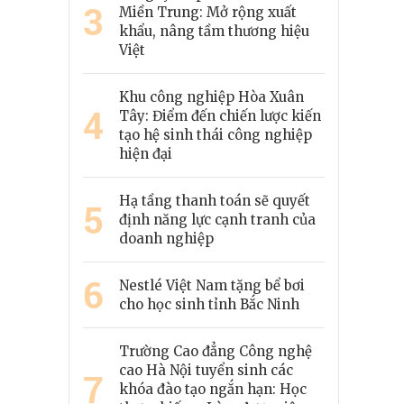
3
Miền Trung: Mở rộng xuất
khẩu, nâng tầm thương hiệu
Việt
Khu công nghiệp Hòa Xuân
4
Tây: Điểm đến chiến lược kiến
tạo hệ sinh thái công nghiệp
hiện đại
Hạ tầng thanh toán sẽ quyết
5
định năng lực cạnh tranh của
doanh nghiệp
6
Nestlé Việt Nam tặng bể bơi
cho học sinh tỉnh Bắc Ninh
Trường Cao đẳng Công nghệ
cao Hà Nội tuyển sinh các
7
khóa đào tạo ngắn hạn: Học