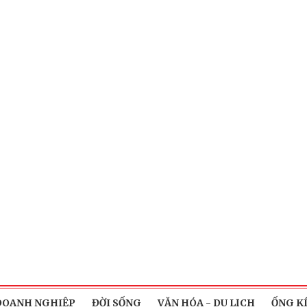
DOANH NGHIỆP
ĐỜI SỐNG
VĂN HÓA - DU LỊCH
ỐNG K