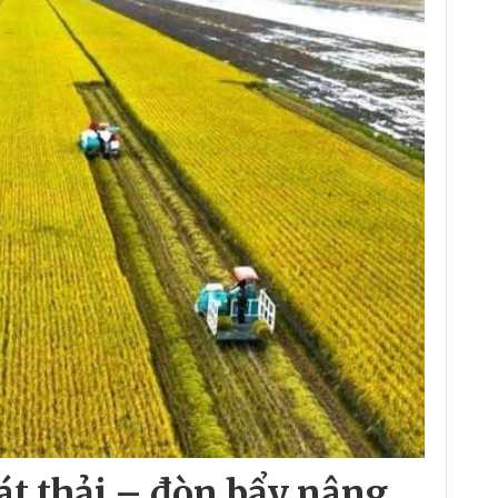
át thải – đòn bẩy nâng