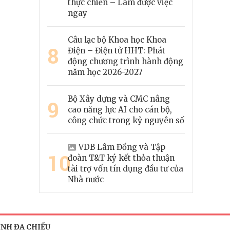
thực chiến – Làm được việc
ngay
Câu lạc bộ Khoa học Khoa
8
Điện – Điện tử HHT: Phát
động chương trình hành động
năm học 2026-2027
Bộ Xây dựng và CMC nâng
9
cao năng lực AI cho cán bộ,
công chức trong kỷ nguyên số
VDB Lâm Đồng và Tập
10
đoàn T&T ký kết thỏa thuận
tài trợ vốn tín dụng đầu tư của
Nhà nước
ÍNH ĐA CHIỀU