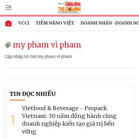
VCCI
TIỀM NĂNG VIỆT
DOANH NHÂN -DOANH N
my pham vi pham
Cập nhập tin tức my pham vi pham
TIN ĐỌC NHIỀU
Vietfood & Beverage - Propack
1
Vietnam: 30 năm đồng hành cùng
doanh nghiệp kiến tạo giá trị bền
vững