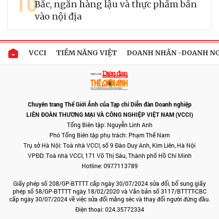
10
Bắc, ngăn hàng lậu và thực phẩm bẩn
vào nội địa
VCCI
TIỀM NĂNG VIỆT
DOANH NHÂN -DOANH N
Chuyên trang Thế Giới Ảnh của Tạp chí Diễn đàn Doanh nghiệp
LIÊN ĐOÀN THƯƠNG MẠI VÀ CÔNG NGHIỆP VIỆT NAM (VCCI)
Tổng Biên tập: Nguyễn Linh Anh
Phó Tổng Biên tập phụ trách: Phạm Thế Nam
Trụ sở Hà Nội: Toà nhà VCCI, số 9 Đào Duy Anh, Kim Liên, Hà Nội
VPĐD: Toà nhà VCCI, 171 Võ Thị Sáu, Thành phố Hồ Chí Minh
Hotline: 0977113789
Giấy phép số 208/GP-BTTTT cấp ngày 30/07/2024 sửa đổi, bổ sung giấy
phép số 58/GP-BTTTT ngày 18/02/2020 và Văn bản số 3117/BTTTT-CBC
cấp ngày 30/07/2024 về việc sửa đổi măng séc và thay đổi người đứng đầu.
Điện thoại: 024.35772334