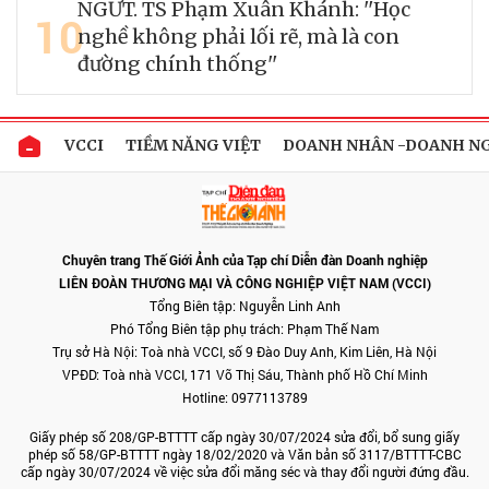
NGƯT. TS Phạm Xuân Khánh: ''Học
10
nghề không phải lối rẽ, mà là con
đường chính thống''
VCCI
TIỀM NĂNG VIỆT
DOANH NHÂN -DOANH N
Chuyên trang Thế Giới Ảnh của Tạp chí Diễn đàn Doanh nghiệp
LIÊN ĐOÀN THƯƠNG MẠI VÀ CÔNG NGHIỆP VIỆT NAM (VCCI)
Tổng Biên tập: Nguyễn Linh Anh
Phó Tổng Biên tập phụ trách: Phạm Thế Nam
Trụ sở Hà Nội: Toà nhà VCCI, số 9 Đào Duy Anh, Kim Liên, Hà Nội
VPĐD: Toà nhà VCCI, 171 Võ Thị Sáu, Thành phố Hồ Chí Minh
Hotline: 0977113789
Giấy phép số 208/GP-BTTTT cấp ngày 30/07/2024 sửa đổi, bổ sung giấy
phép số 58/GP-BTTTT ngày 18/02/2020 và Văn bản số 3117/BTTTT-CBC
cấp ngày 30/07/2024 về việc sửa đổi măng séc và thay đổi người đứng đầu.