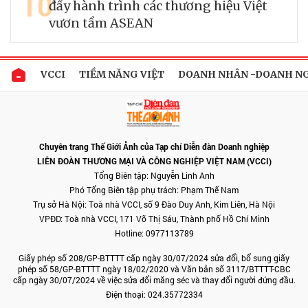
10
đẩy hành trình các thương hiệu Việt
vươn tầm ASEAN
VCCI
TIỀM NĂNG VIỆT
DOANH NHÂN -DOANH N
Chuyên trang Thế Giới Ảnh của Tạp chí Diễn đàn Doanh nghiệp
LIÊN ĐOÀN THƯƠNG MẠI VÀ CÔNG NGHIỆP VIỆT NAM (VCCI)
Tổng Biên tập: Nguyễn Linh Anh
Phó Tổng Biên tập phụ trách: Phạm Thế Nam
Trụ sở Hà Nội: Toà nhà VCCI, số 9 Đào Duy Anh, Kim Liên, Hà Nội
VPĐD: Toà nhà VCCI, 171 Võ Thị Sáu, Thành phố Hồ Chí Minh
Hotline: 0977113789
Giấy phép số 208/GP-BTTTT cấp ngày 30/07/2024 sửa đổi, bổ sung giấy
phép số 58/GP-BTTTT ngày 18/02/2020 và Văn bản số 3117/BTTTT-CBC
cấp ngày 30/07/2024 về việc sửa đổi măng séc và thay đổi người đứng đầu.
Điện thoại: 024.35772334