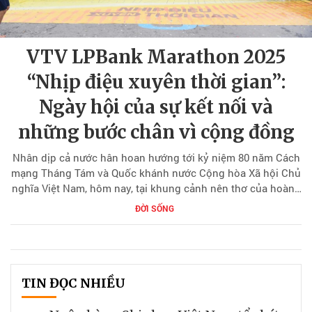
VTV LPBank Marathon 2025
“Nhịp điệu xuyên thời gian”:
Ngày hội của sự kết nối và
những bước chân vì cộng đồng
Nhân dịp cả nước hân hoan hướng tới kỷ niệm 80 năm Cách
mạng Tháng Tám và Quốc khánh nước Cộng hòa Xã hội Chủ
nghĩa Việt Nam, hôm nay, tại khung cảnh nên thơ của hoàng
hôn Đại Lải, sự kiện thể thao quốc tế trọng điểm – Giải
ĐỜI SỐNG
Marathon VTV LPBank 2025 – Nhịp điệu xuyên thời gian –
chính thức khai mạc.
TIN ĐỌC NHIỀU