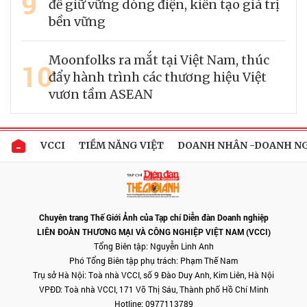
9
để giữ vững dòng điện, kiến tạo giá trị
bền vững
Moonfolks ra mắt tại Việt Nam, thúc
10
đẩy hành trình các thương hiệu Việt
vươn tầm ASEAN
VCCI
TIỀM NĂNG VIỆT
DOANH NHÂN -DOANH N
Chuyên trang Thế Giới Ảnh của Tạp chí Diễn đàn Doanh nghiệp
LIÊN ĐOÀN THƯƠNG MẠI VÀ CÔNG NGHIỆP VIỆT NAM (VCCI)
Tổng Biên tập: Nguyễn Linh Anh
Phó Tổng Biên tập phụ trách: Phạm Thế Nam
Trụ sở Hà Nội: Toà nhà VCCI, số 9 Đào Duy Anh, Kim Liên, Hà Nội
VPĐD: Toà nhà VCCI, 171 Võ Thị Sáu, Thành phố Hồ Chí Minh
Hotline: 0977113789