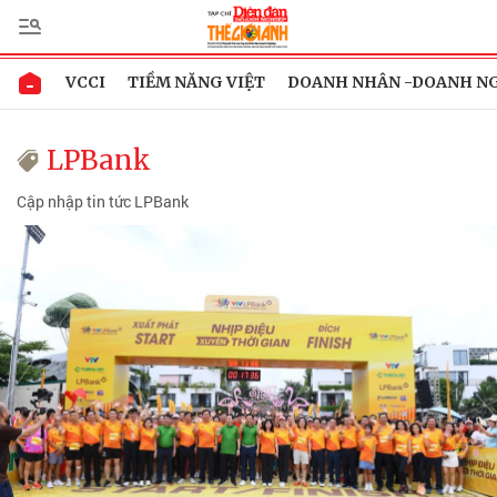
VCCI
TIỀM NĂNG VIỆT
DOANH NHÂN -DOANH N
LPBank
Cập nhập tin tức LPBank