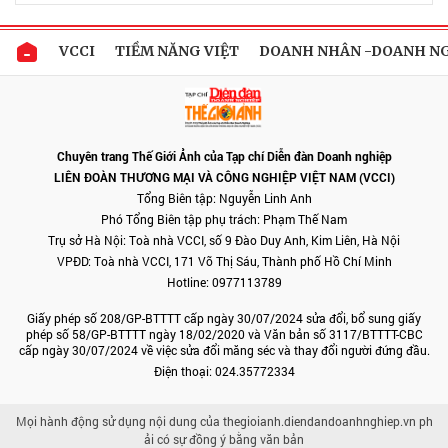
VCCI
TIỀM NĂNG VIỆT
DOANH NHÂN -DOANH N
Chuyên trang Thế Giới Ảnh của Tạp chí Diễn đàn Doanh nghiệp
LIÊN ĐOÀN THƯƠNG MẠI VÀ CÔNG NGHIỆP VIỆT NAM (VCCI)
Tổng Biên tập: Nguyễn Linh Anh
Phó Tổng Biên tập phụ trách: Phạm Thế Nam
Trụ sở Hà Nội: Toà nhà VCCI, số 9 Đào Duy Anh, Kim Liên, Hà Nội
VPĐD: Toà nhà VCCI, 171 Võ Thị Sáu, Thành phố Hồ Chí Minh
Hotline: 0977113789
Giấy phép số 208/GP-BTTTT cấp ngày 30/07/2024 sửa đổi, bổ sung giấy
phép số 58/GP-BTTTT ngày 18/02/2020 và Văn bản số 3117/BTTTT-CBC
cấp ngày 30/07/2024 về việc sửa đổi măng séc và thay đổi người đứng đầu.
Điện thoại: 024.35772334
Mọi hành động sử dụng nội dung của thegioianh.diendandoanhnghiep.vn ph
ải có sự đồng ý bằng văn bản