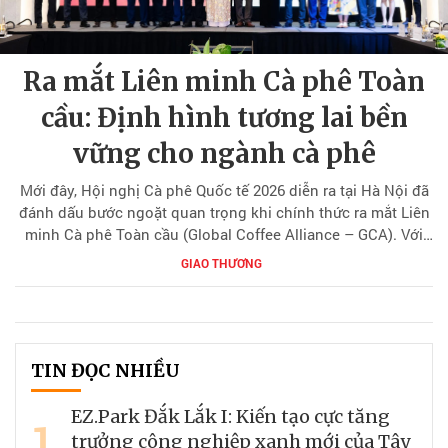
Ra mắt Liên minh Cà phê Toàn
cầu: Định hình tương lai bền
vững cho ngành cà phê
Mới đây, Hội nghị Cà phê Quốc tế 2026 diễn ra tại Hà Nội đã
đánh dấu bước ngoặt quan trọng khi chính thức ra mắt Liên
minh Cà phê Toàn cầu (Global Coffee Alliance – GCA). Với
sự tham dự của 19 phái đoàn ngoại giao cùng các tổ chức
GIAO THƯƠNG
quốc tế, cơ quan quản lý và doanh nghiệp, sự kiện mở ra
một cấu trúc hợp tác đa phương mới cho ngành cà phê.
TIN ĐỌC NHIỀU
EZ.Park Đắk Lắk I: Kiến tạo cực tăng
1
trưởng công nghiệp xanh mới của Tây