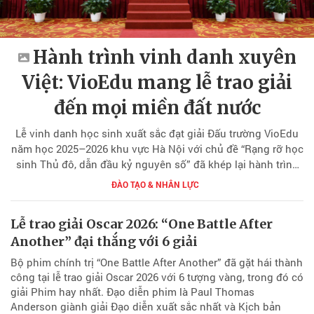
Hành trình vinh danh xuyên
Việt: VioEdu mang lễ trao giải
đến mọi miền đất nước
Lễ vinh danh học sinh xuất sắc đạt giải Đấu trường VioEdu
năm học 2025–2026 khu vực Hà Nội với chủ đề “Rạng rỡ học
sinh Thủ đô, dẫn đầu kỷ nguyên số” đã khép lại hành trình
vinh danh xuyên Việt, tôn vinh những thành tích học tập nổi
ĐÀO TẠO & NHÂN LỰC
bật cùng tinh thần chủ động ứng dụng công nghệ và hội
nhập số của hàng nghìn học sinh trên cả nước.
Lễ trao giải Oscar 2026: “One Battle After
Another” đại thắng với 6 giải
Bộ phim chính trị “One Battle After Another” đã gặt hái thành
công tại lễ trao giải Oscar 2026 với 6 tượng vàng, trong đó có
giải Phim hay nhất. Đạo diễn phim là Paul Thomas
Anderson giành giải Đạo diễn xuất sắc nhất và Kịch bản