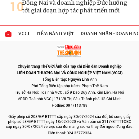
10
Đồng Nai và doanh nghiệp Đức hướng
tới giai đoạn hợp tác phát triển mới
VCCI
TIỀM NĂNG VIỆT
DOANH NHÂN -DOANH N
Chuyên trang Thế Giới Ảnh của Tạp chí Diễn đàn Doanh nghiệp
LIÊN ĐOÀN THƯƠNG MẠI VÀ CÔNG NGHIỆP VIỆT NAM (VCCI)
Tổng Biên tập: Nguyễn Linh Anh
Phó Tổng Biên tập phụ trách: Phạm Thế Nam
Trụ sở Hà Nội: Toà nhà VCCI, số 9 Đào Duy Anh, Kim Liên, Hà Nội
VPĐD: Toà nhà VCCI, 171 Võ Thị Sáu, Thành phố Hồ Chí Minh
Hotline: 0977113789
Giấy phép số 208/GP-BTTTT cấp ngày 30/07/2024 sửa đổi, bổ sung giấy
phép số 58/GP-BTTTT ngày 18/02/2020 và Văn bản số 3117/BTTTT-CBC
cấp ngày 30/07/2024 về việc sửa đổi măng séc và thay đổi người đứng đầu.
Điện thoại: 024.35772334