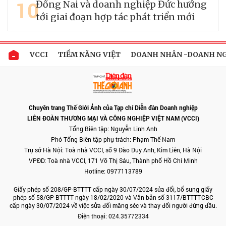
10
Đồng Nai và doanh nghiệp Đức hướng
tới giai đoạn hợp tác phát triển mới
VCCI
TIỀM NĂNG VIỆT
DOANH NHÂN -DOANH N
Chuyên trang Thế Giới Ảnh của Tạp chí Diễn đàn Doanh nghiệp
LIÊN ĐOÀN THƯƠNG MẠI VÀ CÔNG NGHIỆP VIỆT NAM (VCCI)
Tổng Biên tập: Nguyễn Linh Anh
Phó Tổng Biên tập phụ trách: Phạm Thế Nam
Trụ sở Hà Nội: Toà nhà VCCI, số 9 Đào Duy Anh, Kim Liên, Hà Nội
VPĐD: Toà nhà VCCI, 171 Võ Thị Sáu, Thành phố Hồ Chí Minh
Hotline: 0977113789
Giấy phép số 208/GP-BTTTT cấp ngày 30/07/2024 sửa đổi, bổ sung giấy
phép số 58/GP-BTTTT ngày 18/02/2020 và Văn bản số 3117/BTTTT-CBC
cấp ngày 30/07/2024 về việc sửa đổi măng séc và thay đổi người đứng đầu.
Điện thoại: 024.35772334