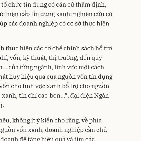
 tổ chức tín dụng có căn cứ thẩm định,
ực hiện cấp tín dụng xanh; nghiên cứu có
úp các doanh nghiệp có cơ sở thực hiện
nh thực hiện các cơ chế chính sách hỗ trợ
í, vốn, kỹ thuật, thị trường, đến quy
ển… của từng ngành, lĩnh vực một cách
hát huy hiệu quả của nguồn vốn tín dụng
 vốn cho lĩnh vực xanh bổ trợ cho nguồn
 xanh, tín chỉ các-bon…”, đại diện Ngân
ị.
êu, không ít ý kiến cho rằng, về phía
 nguồn vốn xanh, doanh nghiệp cần chủ
 doanh để tăng hiệu quả và tìm các