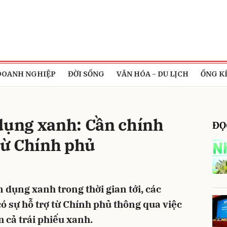
bình luận
DOANH NGHIỆP
ĐỜI SỐNG
VĂN HÓA - DU LỊCH
ỐNG K
 dụng xanh: Cần chính
ĐỌ
ừ Chính phủ
Hủy
G
 dụng xanh trong thời gian tới, các
ó sự hỗ trợ từ Chính phủ thông qua việc
 cả trái phiếu xanh.