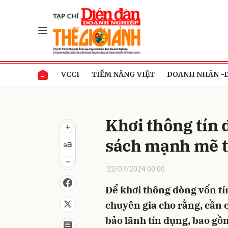
Gửi 
VCCI
TIỀM NĂNG VIỆT
DOANH NHÂN -
Khơi thông tín
sách mạnh mẽ t
22/07/2024 00:00
Để khơi thông dòng vốn tín
chuyên gia cho rằng, cần c
bảo lãnh tín dụng, bao gồm