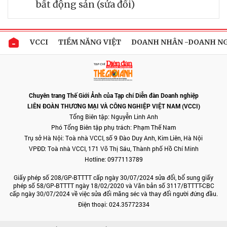
bất động sản (sửa đổi)
VCCI
TIỀM NĂNG VIỆT
DOANH NHÂN -DOANH N
Chuyên trang Thế Giới Ảnh của Tạp chí Diễn đàn Doanh nghiệp
LIÊN ĐOÀN THƯƠNG MẠI VÀ CÔNG NGHIỆP VIỆT NAM (VCCI)
Tổng Biên tập: Nguyễn Linh Anh
Phó Tổng Biên tập phụ trách: Phạm Thế Nam
Trụ sở Hà Nội: Toà nhà VCCI, số 9 Đào Duy Anh, Kim Liên, Hà Nội
VPĐD: Toà nhà VCCI, 171 Võ Thị Sáu, Thành phố Hồ Chí Minh
Hotline: 0977113789
Giấy phép số 208/GP-BTTTT cấp ngày 30/07/2024 sửa đổi, bổ sung giấy
phép số 58/GP-BTTTT ngày 18/02/2020 và Văn bản số 3117/BTTTT-CBC
cấp ngày 30/07/2024 về việc sửa đổi măng séc và thay đổi người đứng đầu.
Điện thoại: 024.35772334