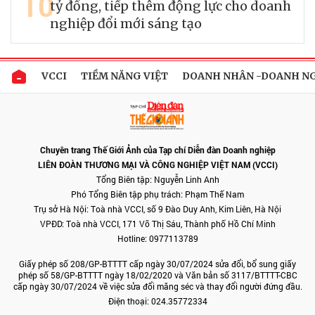
10
tỷ đồng, tiếp thêm động lực cho doanh
nghiệp đổi mới sáng tạo
VCCI
TIỀM NĂNG VIỆT
DOANH NHÂN -DOANH N
Chuyên trang Thế Giới Ảnh của Tạp chí Diễn đàn Doanh nghiệp
LIÊN ĐOÀN THƯƠNG MẠI VÀ CÔNG NGHIỆP VIỆT NAM (VCCI)
Tổng Biên tập: Nguyễn Linh Anh
Phó Tổng Biên tập phụ trách: Phạm Thế Nam
Trụ sở Hà Nội: Toà nhà VCCI, số 9 Đào Duy Anh, Kim Liên, Hà Nội
VPĐD: Toà nhà VCCI, 171 Võ Thị Sáu, Thành phố Hồ Chí Minh
Hotline: 0977113789
Giấy phép số 208/GP-BTTTT cấp ngày 30/07/2024 sửa đổi, bổ sung giấy
phép số 58/GP-BTTTT ngày 18/02/2020 và Văn bản số 3117/BTTTT-CBC
cấp ngày 30/07/2024 về việc sửa đổi măng séc và thay đổi người đứng đầu.
Điện thoại: 024.35772334