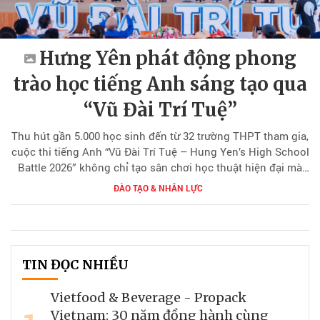
Hưng Yên phát động phong
trào học tiếng Anh sáng tạo qua
“Vũ Đài Trí Tuệ”
Thu hút gần 5.000 học sinh đến từ 32 trường THPT tham gia,
cuộc thi tiếng Anh “Vũ Đài Trí Tuệ – Hung Yen’s High School
Battle 2026” không chỉ tạo sân chơi học thuật hiện đại mà
còn góp phần lan tỏa tinh thần học tiếng Anh ứng dụng,
ĐÀO TẠO & NHÂN LỰC
sáng tạo và chủ động trong học sinh Hưng Yên.
TIN ĐỌC NHIỀU
Vietfood & Beverage - Propack
Vietnam: 30 năm đồng hành cùng