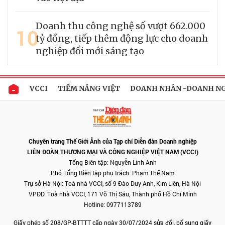
Doanh thu công nghệ số vượt 662.000
10
tỷ đồng, tiếp thêm động lực cho doanh
nghiệp đổi mới sáng tạo
VCCI
TIỀM NĂNG VIỆT
DOANH NHÂN -DOANH N
Chuyên trang Thế Giới Ảnh của Tạp chí Diễn đàn Doanh nghiệp
LIÊN ĐOÀN THƯƠNG MẠI VÀ CÔNG NGHIỆP VIỆT NAM (VCCI)
Tổng Biên tập: Nguyễn Linh Anh
Phó Tổng Biên tập phụ trách: Phạm Thế Nam
Trụ sở Hà Nội: Toà nhà VCCI, số 9 Đào Duy Anh, Kim Liên, Hà Nội
VPĐD: Toà nhà VCCI, 171 Võ Thị Sáu, Thành phố Hồ Chí Minh
Hotline: 0977113789
Giấy phép số 208/GP-BTTTT cấp ngày 30/07/2024 sửa đổi, bổ sung giấy