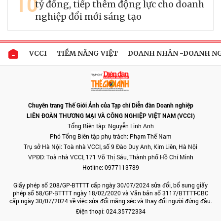
10
tỷ đồng, tiếp thêm động lực cho doanh
nghiệp đổi mới sáng tạo
VCCI
TIỀM NĂNG VIỆT
DOANH NHÂN -DOANH N
Chuyên trang Thế Giới Ảnh của Tạp chí Diễn đàn Doanh nghiệp
LIÊN ĐOÀN THƯƠNG MẠI VÀ CÔNG NGHIỆP VIỆT NAM (VCCI)
Tổng Biên tập: Nguyễn Linh Anh
Phó Tổng Biên tập phụ trách: Phạm Thế Nam
Trụ sở Hà Nội: Toà nhà VCCI, số 9 Đào Duy Anh, Kim Liên, Hà Nội
VPĐD: Toà nhà VCCI, 171 Võ Thị Sáu, Thành phố Hồ Chí Minh
Hotline: 0977113789
Giấy phép số 208/GP-BTTTT cấp ngày 30/07/2024 sửa đổi, bổ sung giấy
phép số 58/GP-BTTTT ngày 18/02/2020 và Văn bản số 3117/BTTTT-CBC
cấp ngày 30/07/2024 về việc sửa đổi măng séc và thay đổi người đứng đầu.
Điện thoại: 024.35772334