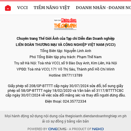
VCCI
TIỀM NĂNG VIỆT
DOANH NHÂN -DOANH N
Chuyên trang Thế Giới Ảnh của Tạp chí Diễn đàn Doanh nghiệp
LIÊN ĐOÀN THƯƠNG MẠI VÀ CÔNG NGHIỆP VIỆT NAM (VCCI)
Tổng Biên tập: Nguyễn Linh Anh
Phó Tổng Biên tập phụ trách: Phạm Thế Nam
Trụ sở Hà Nội: Toà nhà VCCI, số 9 Đào Duy Anh, Kim Liên, Hà Nội
VPĐD: Toà nhà VCCI, 171 Võ Thị Sáu, Thành phố Hồ Chí Minh
Hotline: 0977113789
Giấy phép số 208/GP-BTTTT cấp ngày 30/07/2024 sửa đổi, bổ sung giấy
phép số 58/GP-BTTTT ngày 18/02/2020 và Văn bản số 3117/BTTTT-CBC
cấp ngày 30/07/2024 về việc sửa đổi măng séc và thay đổi người đứng đầu.
Điện thoại: 024.35772334
Mọi hành động sử dụng nội dung của thegioianh.diendandoanhnghiep.vn ph
ải có sự đồng ý bằng văn bản
POWERED BY
- A PRODUCT OF
ONE
CMS
NEKO