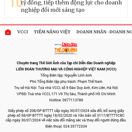
10
tỷ đồng, tiếp thêm động lực cho doanh
nghiệp đổi mới sáng tạo
VCCI
TIỀM NĂNG VIỆT
DOANH NHÂN -DOANH N
Chuyên trang Thế Giới Ảnh của Tạp chí Diễn đàn Doanh nghiệp
LIÊN ĐOÀN THƯƠNG MẠI VÀ CÔNG NGHIỆP VIỆT NAM (VCCI)
Tổng Biên tập: Nguyễn Linh Anh
Phó Tổng Biên tập phụ trách: Phạm Thế Nam
Trụ sở Hà Nội: Toà nhà VCCI, số 9 Đào Duy Anh, Kim Liên, Hà Nội
VPĐD: Toà nhà VCCI, 171 Võ Thị Sáu, Thành phố Hồ Chí Minh
Hotline: 0977113789
Giấy phép số 208/GP-BTTTT cấp ngày 30/07/2024 sửa đổi, bổ sung giấy
phép số 58/GP-BTTTT ngày 18/02/2020 và Văn bản số 3117/BTTTT-CBC
cấp ngày 30/07/2024 về việc sửa đổi măng séc và thay đổi người đứng đầu.
Điện thoại: 024.35772334