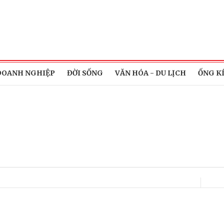
DOANH NGHIỆP
ĐỜI SỐNG
VĂN HÓA - DU LỊCH
ỐNG K