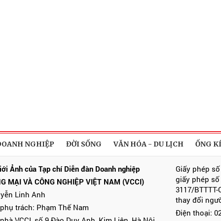
DOANH NGHIỆP
ĐỜI SỐNG
VĂN HÓA - DU LỊCH
ỐNG K
iới Ảnh của Tạp chí Diễn đàn Doanh nghiệp
Giấy phép số
giấy phép số
G MẠI VÀ CÔNG NGHIỆP VIỆT NAM (VCCI)
3117/BTTTT-C
uyễn Linh Anh
thay đổi ngư
 phụ trách: Phạm Thế Nam
Điện thoại: 
 nhà VCCI, số 9 Đào Duy Anh, Kim Liên, Hà Nội