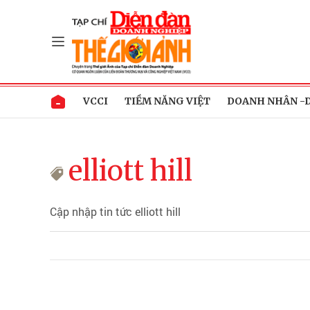
VCCI
TIỀM NĂNG VIỆT
DOANH NHÂN -
elliott hill
Cập nhập tin tức elliott hill