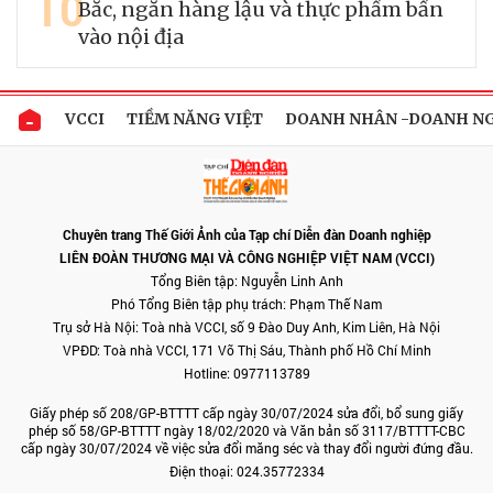
10
Bắc, ngăn hàng lậu và thực phẩm bẩn
vào nội địa
VCCI
TIỀM NĂNG VIỆT
DOANH NHÂN -DOANH N
Chuyên trang Thế Giới Ảnh của Tạp chí Diễn đàn Doanh nghiệp
LIÊN ĐOÀN THƯƠNG MẠI VÀ CÔNG NGHIỆP VIỆT NAM (VCCI)
Tổng Biên tập: Nguyễn Linh Anh
Phó Tổng Biên tập phụ trách: Phạm Thế Nam
Trụ sở Hà Nội: Toà nhà VCCI, số 9 Đào Duy Anh, Kim Liên, Hà Nội
VPĐD: Toà nhà VCCI, 171 Võ Thị Sáu, Thành phố Hồ Chí Minh
Hotline: 0977113789
Giấy phép số 208/GP-BTTTT cấp ngày 30/07/2024 sửa đổi, bổ sung giấy
phép số 58/GP-BTTTT ngày 18/02/2020 và Văn bản số 3117/BTTTT-CBC
cấp ngày 30/07/2024 về việc sửa đổi măng séc và thay đổi người đứng đầu.
Điện thoại: 024.35772334