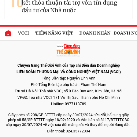
10
kết thỏa thuận tài trợ vốn tín dụng
đầu tư của Nhà nước
VCCI
TIỀM NĂNG VIỆT
DOANH NHÂN -DOANH N
Chuyên trang Thế Giới Ảnh của Tạp chí Diễn đàn Doanh nghiệp
LIÊN ĐOÀN THƯƠNG MẠI VÀ CÔNG NGHIỆP VIỆT NAM (VCCI)
Tổng Biên tập: Nguyễn Linh Anh
Phó Tổng Biên tập phụ trách: Phạm Thế Nam
Trụ sở Hà Nội: Toà nhà VCCI, số 9 Đào Duy Anh, Kim Liên, Hà Nội
VPĐD: Toà nhà VCCI, 171 Võ Thị Sáu, Thành phố Hồ Chí Minh
Hotline: 0977113789
Giấy phép số 208/GP-BTTTT cấp ngày 30/07/2024 sửa đổi, bổ sung giấy
phép số 58/GP-BTTTT ngày 18/02/2020 và Văn bản số 3117/BTTTT-CBC
cấp ngày 30/07/2024 về việc sửa đổi măng séc và thay đổi người đứng đầu.
Điện thoại: 024.35772334