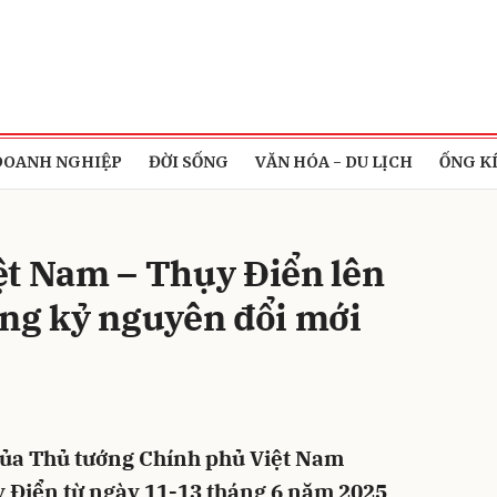
bình luận
DOANH NGHIỆP
ĐỜI SỐNG
VĂN HÓA - DU LỊCH
ỐNG K
ệt Nam – Thụy Điển lên
ong kỷ nguyên đổi mới
Hủy
G
ủa Thủ tướng Chính phủ Việt Nam
 Điển từ ngày 11-13 tháng 6 năm 2025