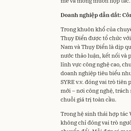
mẽ và mong muốn hợp tác.
Doanh nghiệp dẫn dắt: Côn
Trong khuôn khổ của chuyế
Thụy Điển được tổ chức vớ
Nam và Thụy Điển là dịp q
nước thảo luận, kết nối và 
lĩnh vực công nghệ cao, chu
doanh nghiệp tiêu biểu nh
SYRE v.v. đóng vai trò tiên
mới – nơi công nghệ, trách 
chuỗi giá trị toàn cầu.
Trong hệ sinh thái hợp tác
không chỉ đóng vai trò ngườ