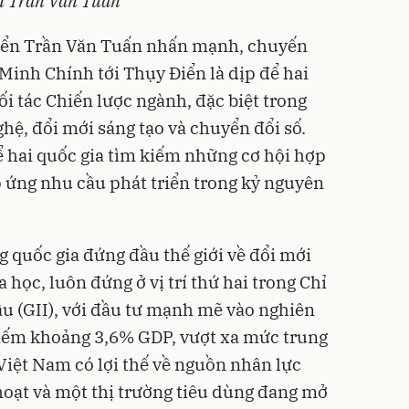
ển Trần Văn Tuấn
Điển Trần Văn Tuấn nhấn mạnh, chuyến
inh Chính tới Thụy Điển là dịp để hai
i tác Chiến lược ngành, đặc biệt trong
hệ, đổi mới sáng tạo và chuyển đổi số.
ể hai quốc gia tìm kiếm những cơ hội hợp
p ứng nhu cầu phát triển trong kỷ nguyên
 quốc gia đứng đầu thế giới về đổi mới
 học, luôn đứng ở vị trí thứ hai trong Chỉ
ầu (GII), với đầu tư mạnh mẽ vào nghiên
hiếm khoảng 3,6% GDP, vượt xa mức trung
Việt Nam có lợi thế về nguồn nhân lực
 hoạt và một thị trường tiêu dùng đang mở