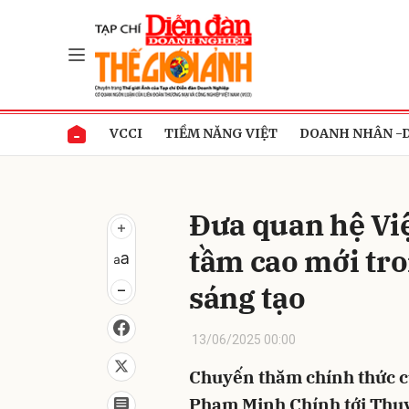
Gửi 
VCCI
TIỀM NĂNG VIỆT
DOANH NHÂN -
Đưa quan hệ Vi
tầm cao mới tr
sáng tạo
13/06/2025 00:00
Chuyến thăm chính thức c
Phạm Minh Chính tới Thụy