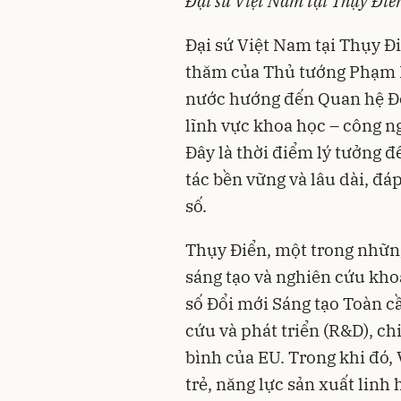
Đại sứ Việt Nam tại Thụy Đi
Đại sứ Việt Nam tại Thụy 
thăm của Thủ tướng Phạm M
nước hướng đến Quan hệ Đố
lĩnh vực khoa học – công ng
Đây là thời điểm lý tưởng đ
tác bền vững và lâu dài, đá
số.
Thụy Điển, một trong những
sáng tạo và nghiên cứu khoa
số Đổi mới Sáng tạo Toàn c
cứu và phát triển (R&D), c
bình của EU. Trong khi đó, 
trẻ, năng lực sản xuất linh