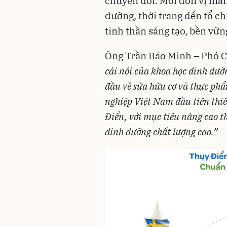
chuyển đổi. Mỗi đơn vị man
dưỡng, thời trang đến tổ ch
tinh thần sáng tạo, bền vữn
Ông Trần Bảo Minh – Phó Ch
cái nôi của khoa học dinh dưỡ
đầu về sữa hữu cơ và thực ph
nghiệp Việt Nam đầu tiên thiết
Điển, với mục tiêu nâng cao t
dinh dưỡng chất lượng cao.”