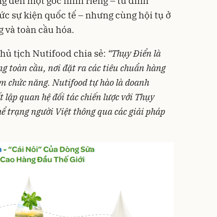
g đến một góc nhìn riêng – từ dinh
ức sự kiện quốc tế – nhưng cùng hội tụ ở
g và toàn cầu hóa.
ủ tịch Nutifood chia sẻ:
“Thụy Điển là
ng toàn cầu, nơi đặt ra các tiêu chuẩn hàng
ẩm chức năng. Nutifood tự hào là doanh
 lập quan hệ đối tác chiến lược với Thụy
hể trạng người Việt thông qua các giải pháp