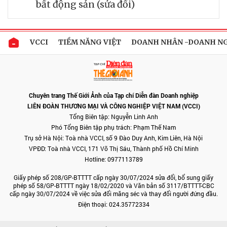
bất động sản (sửa đổi)
VCCI
TIỀM NĂNG VIỆT
DOANH NHÂN -DOANH N
Chuyên trang Thế Giới Ảnh của Tạp chí Diễn đàn Doanh nghiệp
LIÊN ĐOÀN THƯƠNG MẠI VÀ CÔNG NGHIỆP VIỆT NAM (VCCI)
Tổng Biên tập: Nguyễn Linh Anh
Phó Tổng Biên tập phụ trách: Phạm Thế Nam
Trụ sở Hà Nội: Toà nhà VCCI, số 9 Đào Duy Anh, Kim Liên, Hà Nội
VPĐD: Toà nhà VCCI, 171 Võ Thị Sáu, Thành phố Hồ Chí Minh
Hotline: 0977113789
Giấy phép số 208/GP-BTTTT cấp ngày 30/07/2024 sửa đổi, bổ sung giấy
phép số 58/GP-BTTTT ngày 18/02/2020 và Văn bản số 3117/BTTTT-CBC
cấp ngày 30/07/2024 về việc sửa đổi măng séc và thay đổi người đứng đầu.
Điện thoại: 024.35772334