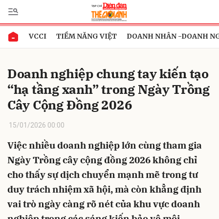
VCCI
TIỀM NĂNG VIỆT
DOANH NHÂN -DOANH N
Gửi bình luận
Doanh nghiệp chung tay kiến tạo
“hạ tầng xanh” trong Ngày Trồng
Cây Cộng Đồng 2026
15/01/2026 00:00
Việc nhiều doanh nghiệp lớn cùng tham gia
Hủy
Gửi
Ngày Trồng cây cộng đồng 2026 không chỉ
cho thấy sự dịch chuyển mạnh mẽ trong tư
duy trách nhiệm xã hội, mà còn khẳng định
vai trò ngày càng rõ nét của khu vực doanh
nghiệp trong các sáng kiến bảo vệ môi