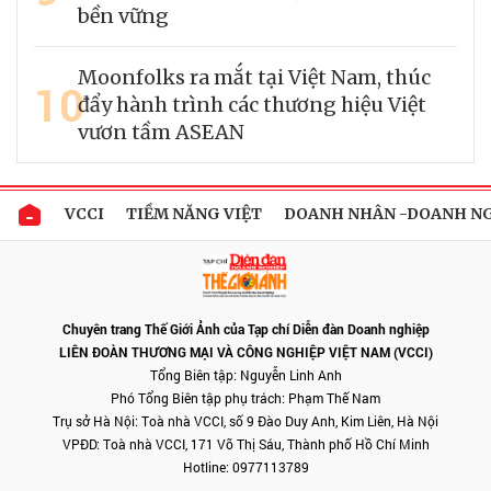
bền vững
Moonfolks ra mắt tại Việt Nam, thúc
10
đẩy hành trình các thương hiệu Việt
vươn tầm ASEAN
VCCI
TIỀM NĂNG VIỆT
DOANH NHÂN -DOANH N
Chuyên trang Thế Giới Ảnh của Tạp chí Diễn đàn Doanh nghiệp
LIÊN ĐOÀN THƯƠNG MẠI VÀ CÔNG NGHIỆP VIỆT NAM (VCCI)
Tổng Biên tập: Nguyễn Linh Anh
Phó Tổng Biên tập phụ trách: Phạm Thế Nam
Trụ sở Hà Nội: Toà nhà VCCI, số 9 Đào Duy Anh, Kim Liên, Hà Nội
VPĐD: Toà nhà VCCI, 171 Võ Thị Sáu, Thành phố Hồ Chí Minh
Hotline: 0977113789